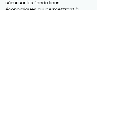
sécuriser les fondations 
économiques qui permettront à 
l’entrepreneuriat noir de prospérer 
bien au-delà de 2025.
https://youtu.be/YNUnt54PCkc
Voir tout
Posts récents