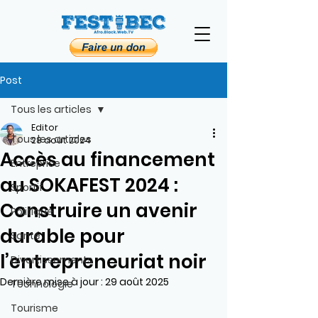
Post
Tous les articles
Editor
Tous les articles
28 août 2024
Accès au financement
Entreprise
au SOKAFEST 2024 :
Sportif
Construire un avenir
Politique
durable pour
Santé
l’entrepreneuriat noir
Divertissements
Dernière mise à jour :
29 août 2025
Technologie
Tourisme