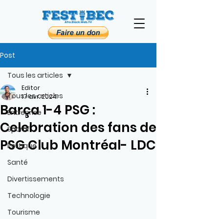
Post
Tous les articles
Editor
Tous les articles
17 avr. 2024
Barça 1-4 PSG :
Entreprise
Celebration des fans de
Sportif
PSG Club Montréal- LDC
Politique
Santé
Divertissements
Technologie
Tourisme