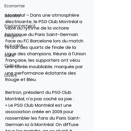
Economie
Montréal –
 Dans une atmosphère 
Société
électrisante, le PSG Club Montréal a 
Environnement
vibré au rythme de la victoire 
historique du Paris Saint-Germain 
Religion
face au FC Barcelone lors du match 
Actualité
retour des quarts de finale de la 
Ligue des champions. Réunis à l’Union 
Suite
française, les supporters ont vécu 
Culture
une soirée inoubliable, marquée par 
une performance éclatante des 
Divers
Rouge et Bleu.
Bertron, président du PSG Club 
Montréal, n’a pas caché sa joie :
« Le PSG Club Montréal est une 
association créée en 2009 pour 
rassembler les fans du Paris Saint-
Germain ici à Montréal. On diffuse 
tous les matchs, on se réunit à 