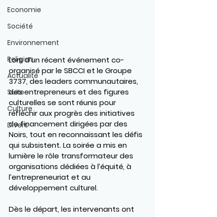
Economie
Société
Environnement
Religion
Lors d’un récent événement co-
organisé par le SBCCI et le Groupe 
Actualité
3737, des leaders communautaires, 
des entrepreneurs et des figures 
Suite
culturelles se sont réunis pour 
Culture
réfléchir aux progrès des initiatives 
de financement dirigées par des 
Divers
Noirs, tout en reconnaissant les défis 
qui subsistent. La soirée a mis en 
lumière le rôle transformateur des 
organisations dédiées à l’équité, à 
l’entrepreneuriat et au 
développement culturel.
Dès le départ, les intervenants ont 