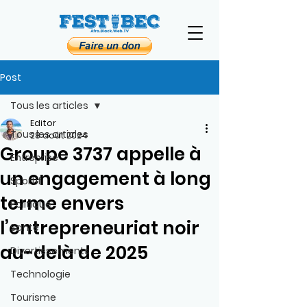
Post
Tous les articles
Editor
Tous les articles
28 août 2024
Groupe 3737 appelle à
Entreprise
un engagement à long
Sportif
terme envers
Politique
l’entrepreneuriat noir
Santé
au-delà de 2025
Divertissements
Technologie
Tourisme