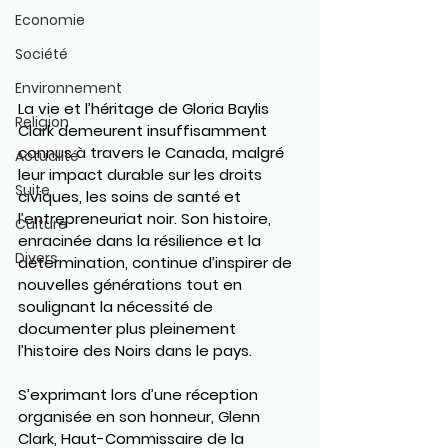
Economie
Société
Environnement
La vie et l’héritage de Gloria Baylis 
Religion
Clark demeurent insuffisamment 
connus à travers le Canada, malgré 
Actualité
leur impact durable sur les droits 
Suite
civiques, les soins de santé et 
l’entrepreneuriat noir. Son histoire, 
Culture
enracinée dans la résilience et la 
Divers
détermination, continue d’inspirer de 
nouvelles générations tout en 
soulignant la nécessité de 
documenter plus pleinement 
l’histoire des Noirs dans le pays.
S’exprimant lors d’une réception 
organisée en son honneur, Glenn 
Clark, Haut-Commissaire de la 