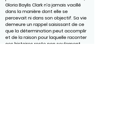
Gloria Baylis Clark n’a jamais vacillé 
dans la manière dont elle se 
percevait ni dans son objectif. Sa vie 
demeure un rappel saisissant de ce 
que la détermination peut accomplir 
et de la raison pour laquelle raconter 
ces histoires reste non seulement 
important, mais nécessaire.
Ce projet est financé en partie par le 
gouvernement du Canada.
https://youtu.be/pnCKX8g25BQ