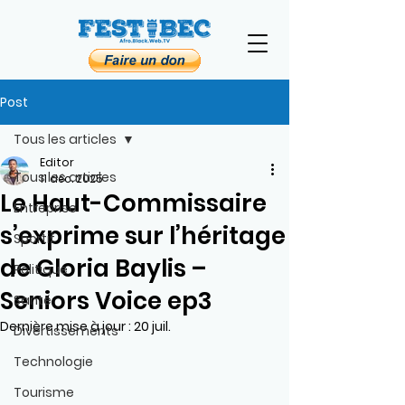
Post
Tous les articles
Editor
Tous les articles
11 déc. 2025
Le Haut-Commissaire
Entreprise
s’exprime sur l’héritage
Sportif
de Gloria Baylis –
Politique
Seniors Voice ep3
Santé
Dernière mise à jour :
20 juil.
Divertissements
Technologie
Tourisme