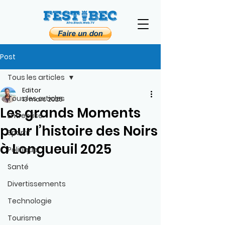
Post
Tous les articles
Editor
Tous les articles
13 mars 2025
Les grands Moments
Entreprise
pour l’histoire des Noirs
Sportif
à Longueuil 2025
Politique
Santé
Divertissements
Technologie
Tourisme