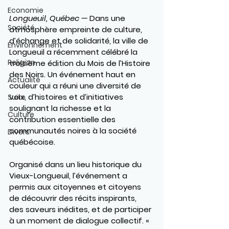
Economie
Longueuil, Québec —
 Dans une 
Société
atmosphère empreinte de culture, 
d’échange et de solidarité, la ville de 
Environnement
Longueuil a récemment célébré la 
Religion
troisième édition du Mois de l’Histoire 
des Noirs. Un événement haut en 
Actualité
couleur qui a réuni une diversité de 
voix, d’histoires et d’initiatives 
Suite
soulignant la richesse et la 
Culture
contribution essentielle des 
communautés noires à la société 
Divers
québécoise.
Organisé dans un lieu historique du 
Vieux-Longueuil, l’événement a 
permis aux citoyennes et citoyens 
de découvrir des récits inspirants, 
des saveurs inédites, et de participer 
à un moment de dialogue collectif. « 