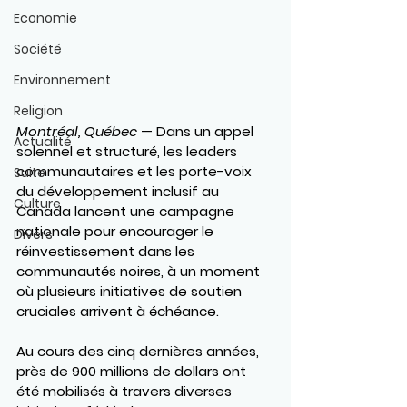
Economie
Société
Environnement
Religion
Montréal, Québec
 — Dans un appel 
Actualité
solennel et structuré, les leaders 
communautaires et les porte-voix 
Suite
du développement inclusif au 
Culture
Canada lancent une campagne 
nationale pour encourager le 
Divers
réinvestissement dans les 
communautés noires, à un moment 
où plusieurs initiatives de soutien 
cruciales arrivent à échéance.
Au cours des cinq dernières années, 
près de 
900 millions de dollars
 ont 
été mobilisés à travers diverses 