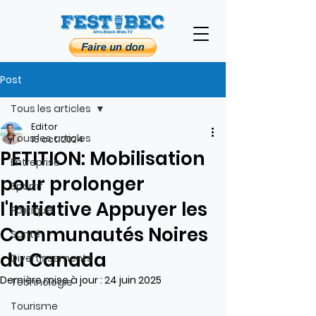
Post
Tous les articles
Editor
Tous les articles
15 oct. 2024
PETITION: Mobilisation
Entreprise
pour prolonger
Sportif
l'Initiative Appuyer les
Politique
Communautés Noires
Santé
du Canada
Divertissements
Dernière mise à jour :
24 juin 2025
Technologie
Tourisme