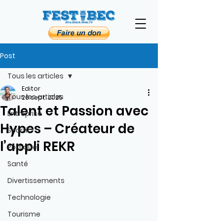
Post
Tous les articles
Editor
Tous les articles
26 sept. 2025
Talent et Passion avec
Entreprise
Hypes – Créateur de
Sportif
l’appli REKR
Politique
Santé
Divertissements
Technologie
Tourisme