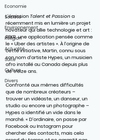
Economie
L’émission 
Talent et Passion
 a 
Société
récemment mis en lumière un projet 
Environnement
novateur qui allie technologie et art : 
REKR
, une application pensée comme 
Religion
le « Uber des artistes ». À l’origine de 
Actualité
cette initiative, Martin, connu sous 
son nom d’artiste 
Hypes
, un musicien 
Suite
afro installé au Canada depuis plus 
Culture
de treize ans.
Divers
Confronté aux mêmes difficultés 
que de nombreux créateurs – 
trouver un vidéaste, un danseur, un 
studio ou encore un photographe – 
Hypes a identifié un vide dans le 
marché. « D’ordinaire, on passe par 
Facebook ou Instagram pour 
chercher des contacts, mais cela 
prend du temps et ne garantit pas 