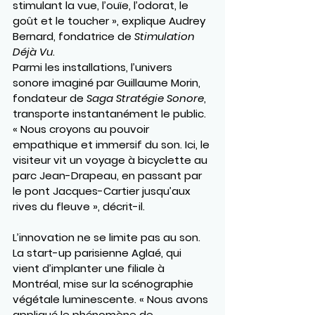
stimulant la vue, l’ouïe, l’odorat, le 
goût et le toucher », explique 
Audrey 
Bernard
, fondatrice de 
Stimulation 
Déjà Vu
.
Parmi les installations, l’univers 
sonore imaginé par 
Guillaume Morin
, 
fondateur de 
Saga Stratégie Sonore
, 
transporte instantanément le public. 
« Nous croyons au pouvoir 
empathique et immersif du son. Ici, le 
visiteur vit un voyage à bicyclette au 
parc Jean-Drapeau, en passant par 
le pont Jacques-Cartier jusqu’aux 
rives du fleuve », décrit-il.
L’innovation ne se limite pas au son. 
La start-up parisienne 
Aglaé
, qui 
vient d’implanter une filiale à 
Montréal, mise sur la scénographie 
végétale luminescente. « Nous avons 
appliqué le phénomène de 