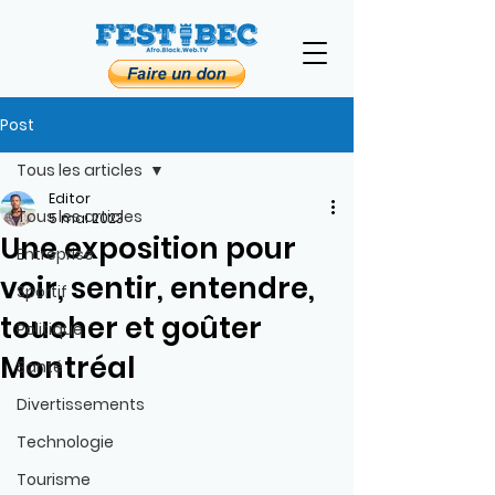
Post
Tous les articles
Editor
Tous les articles
5 mai 2023
Une exposition pour
Entreprise
voir, sentir, entendre,
Sportif
toucher et goûter
Politique
Montréal
Santé
Divertissements
Technologie
Tourisme