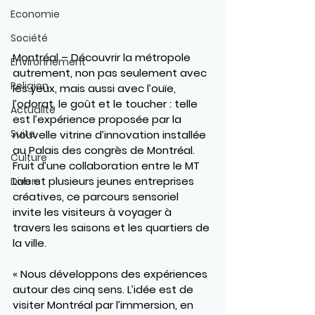
Economie
Société
Montréal
 – Découvrir la métropole 
Environnement
autrement, non pas seulement avec 
Religion
les yeux, mais aussi avec l’ouïe, 
l’odorat, le goût et le toucher : telle 
Actualité
est l’expérience proposée par la 
Suite
nouvelle vitrine d’innovation installée 
au Palais des congrès de Montréal. 
Culture
Fruit d’une collaboration entre le MT 
Lab et plusieurs jeunes entreprises 
Divers
créatives, ce parcours sensoriel 
invite les visiteurs à voyager à 
travers les saisons et les quartiers de 
la ville.
« Nous développons des expériences 
autour des cinq sens. L’idée est de 
visiter Montréal par l’immersion, en 