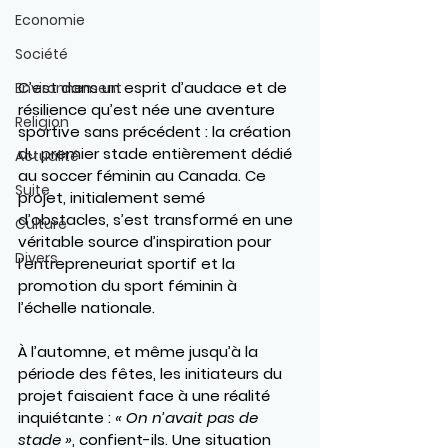
Economie
Société
C’est dans un esprit d’audace et de 
Environnement
résilience qu’est née une aventure 
Religion
sportive sans précédent : la création 
du premier stade entièrement dédié 
Actualité
au soccer féminin au Canada. Ce 
Suite
projet, initialement semé 
d’obstacles, s’est transformé en une 
Culture
véritable source d’inspiration pour 
Divers
l’entrepreneuriat sportif et la 
promotion du sport féminin à 
l’échelle nationale.
À l’automne, et même jusqu’à la 
période des fêtes, les initiateurs du 
projet faisaient face à une réalité 
inquiétante : 
« On n’avait pas de 
stade »
, confient-ils. Une situation 