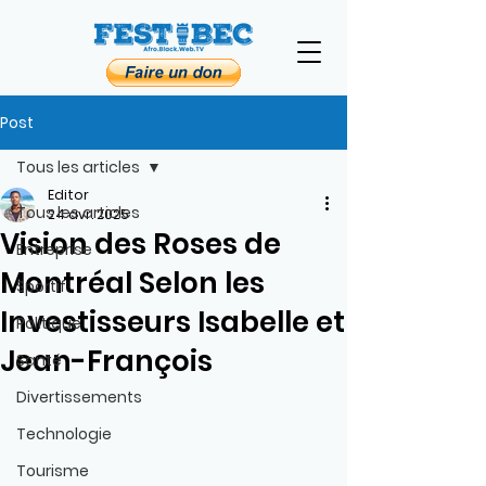
Post
Tous les articles
Editor
Tous les articles
24 avr. 2025
Vision des Roses de
Entreprise
Montréal Selon les
Sportif
Investisseurs Isabelle et
Politique
Jean-François
Santé
Divertissements
Technologie
Tourisme