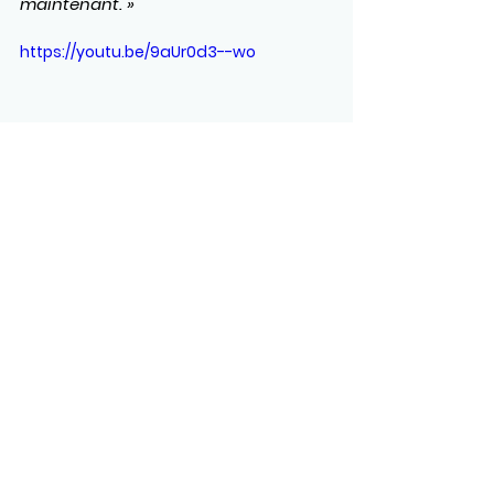
maintenant. »
https://youtu.be/9aUr0d3--wo
Voir tout
Posts récents