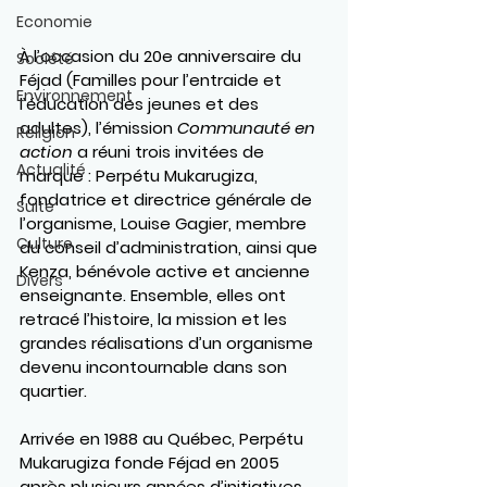
Economie
À l’occasion du 20e anniversaire du 
Société
Féjad (Familles pour l’entraide et 
Environnement
l’éducation des jeunes et des 
adultes), l’émission 
Communauté en 
Religion
action
 a réuni trois invitées de 
Actualité
marque : 
Perpétu Mukarugiza
, 
fondatrice et directrice générale de 
Suite
l’organisme, 
Louise Gagier
, membre 
Culture
du conseil d’administration, ainsi que 
Kenza
, bénévole active et ancienne 
Divers
enseignante. Ensemble, elles ont 
retracé l’histoire, la mission et les 
grandes réalisations d’un organisme 
devenu incontournable dans son 
quartier.
Arrivée en 1988 au Québec, Perpétu 
Mukarugiza fonde Féjad en 2005 
après plusieurs années d’initiatives 