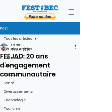
Post
Tous les articles
Editor
Tous les articles
4 sept. 2025
FEEJAD: 20 ans
Entreprise
d'engagement
Sportif
communautaire
Politique
Santé
Divertissements
Technologie
Tourisme