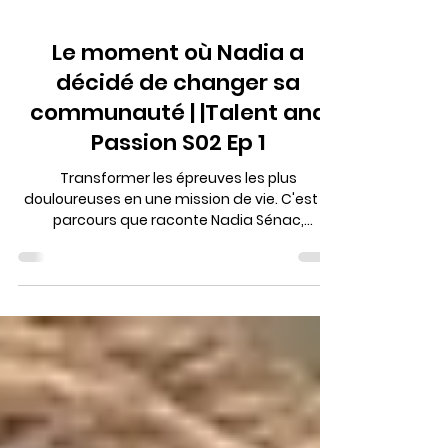
24 avr.
4 min de lecture
Le moment où Nadia a
décidé de changer sa
communauté | |Talent and
Passion S02 Ep 1
Transformer les épreuves les plus
douloureuses en une mission de vie. C'est le
parcours que raconte Nadia Sénac,
fondatrice de l'organisme Le Diamant Bleu
de Nadia, qui œuvre depuis quatre ans pour
soutenir les personnes confrontées aux
enjeux de santé mentale, particulièrement
au sein des communautés issues de la
diversité.