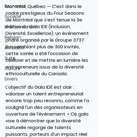
Montréal, Québec —
 C’est dans le 
Economie
cadre prestigieux du Four Seasons 
Société
de Montréal que s’est tenue la 3e 
édition du 
Gala IDE
 (Inclusion, 
Environnement
Diversité, Excellence), un événement 
Religion
phare organisé par le 
Groupe 3737
. 
Rassemblant plus de 300 invités, 
Actualité
cette soirée a été l’occasion de 
Suite
célébrer et de mettre en lumière les 
entrepreneurs issus de la diversité 
Culture
ethnoculturelle du Canada.
Divers
L’objectif du Gala IDE est clair : 
valoriser un talent entrepreneurial 
encore trop peu reconnu
, comme l’a 
souligné l’un des organisateurs en 
ouverture de l’événement. « Ce gala 
vise à démontrer que la diversité 
culturelle regorge de talents 
puissants, porteurs d’un impact réel 