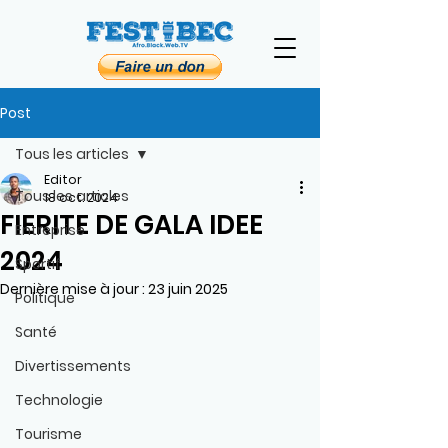
Post
Tous les articles
Editor
Tous les articles
18 oct. 2024
FIERITE DE GALA IDEE
Entreprise
2024
Sportif
Dernière mise à jour :
23 juin 2025
Politique
Santé
Divertissements
Technologie
Tourisme