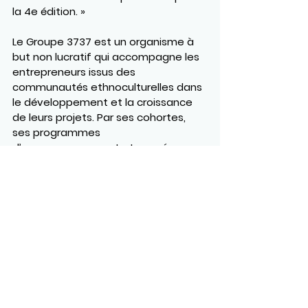
la 4e édition. »
Le Groupe 3737 est un organisme à 
but non lucratif qui accompagne les 
entrepreneurs issus des 
communautés ethnoculturelles dans 
le développement et la croissance 
de leurs projets. Par ses cohortes, 
ses programmes 
d’accompagnement et son réseau 
de partenaires, le groupe joue un rôle 
clé dans l’écosystème 
entrepreneurial canadien.
https://youtu.be/VGLurifDvu0