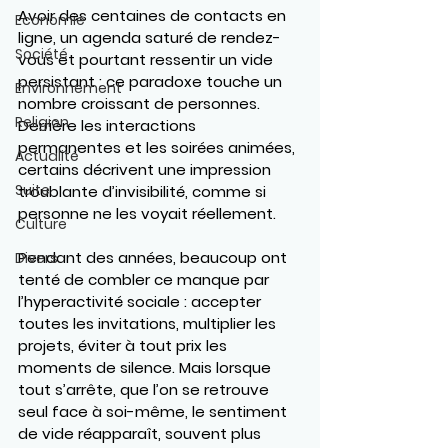
Avoir des centaines de contacts en 
Economie
ligne, un agenda saturé de rendez-
Société
vous et pourtant ressentir un vide 
persistant : ce paradoxe touche un 
Environnement
nombre croissant de personnes. 
Religion
Derrière les interactions 
permanentes et les soirées animées, 
Actualité
certains décrivent une impression 
Suite
troublante d’invisibilité, comme si 
personne ne les voyait réellement.
Culture
Pendant des années, beaucoup ont 
Divers
tenté de combler ce manque par 
l’hyperactivité sociale : accepter 
toutes les invitations, multiplier les 
projets, éviter à tout prix les 
moments de silence. Mais lorsque 
tout s’arrête, que l’on se retrouve 
seul face à soi-même, le sentiment 
de vide réapparaît, souvent plus 