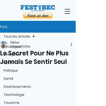
Post
Tous les articles
Editor
Tous les articles
24 janv.
Le Secret Pour Ne Plus
Entreprise
Jamais Se Sentir Seul
Sportif
Politique
Santé
Divertissements
Technologie
Tourisme