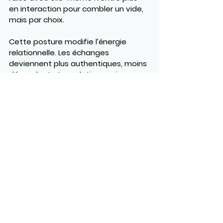
en interaction pour combler un vide, 
mais par choix.
Cette posture modifie l’énergie 
relationnelle. Les échanges 
deviennent plus authentiques, moins 
dépendants. Les relations qui en 
résultent sont souvent plus 
profondes, car elles reposent sur une 
volonté partagée plutôt que sur la 
peur d’être seul.
La clé ne réside pas dans la quête de 
la « bonne personne », mais dans la 
construction d’un lien solide avec soi-
même. Lorsque la solitude cesse 
d’être perçue comme une menace 
et devient un espace de paix et de 
créativité, les autres occupent une 
place plus équilibrée : un 