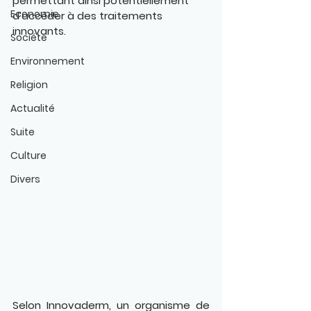
permettant ainsi potentiellement 
Economie
d’accéder à des traitements 
innovants.
Société
Environnement
Religion
Actualité
Suite
Culture
Divers
Selon Innovaderm, un organisme de 