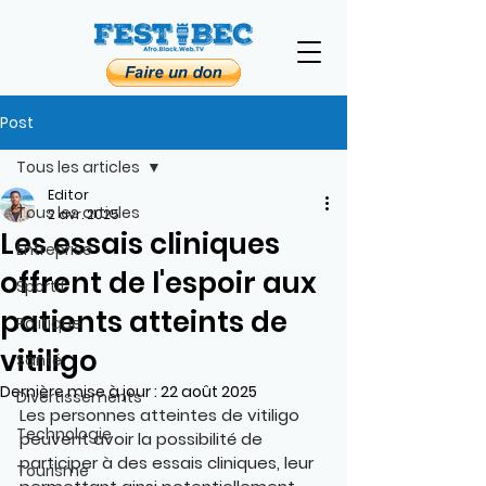
Post
Tous les articles
Editor
Tous les articles
2 avr. 2025
Les essais cliniques
Entreprise
offrent de l'espoir aux
Sportif
patients atteints de
Politique
vitiligo
Santé
Dernière mise à jour :
22 août 2025
Divertissements
Les personnes atteintes de vitiligo 
Technologie
peuvent avoir la possibilité de 
participer à des essais cliniques, leur 
Tourisme