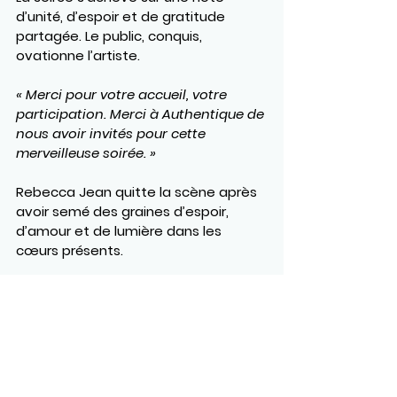
d’unité, d’espoir et de gratitude 
partagée. Le public, conquis, 
ovationne l’artiste.
« Merci pour votre accueil, votre 
participation. Merci à Authentique de 
nous avoir invités pour cette 
merveilleuse soirée. »
Rebecca Jean quitte la scène après 
avoir semé des graines d’espoir, 
d’amour et de lumière dans les 
cœurs présents.
https://www.youtube.com/watch?
v=ErbvuFfRhTM&t=239s&pp=0gcJCdQJ
AYcqIYzv