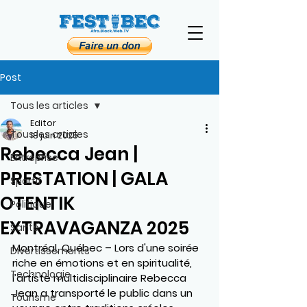
Post
Tous les articles
Editor
Tous les articles
18 juin 2025
Rebecca Jean |
Entreprise
PRESTATION | GALA
Sportif
OTENTIK
Politique
EXTRAVAGANZA 2025
Santé
Montréal, Québec –
 Lors d'une soirée 
Divertissements
riche en émotions et en spiritualité, 
Technologie
l’artiste multidisciplinaire 
Rebecca 
Jean
 a transporté le public dans un 
Tourisme