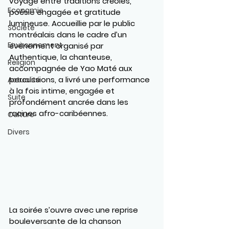
voyage entre traditions créoles, 
Economie
poésie engagée et gratitude 
lumineuse. Accueillie par le public 
Société
montréalais dans le cadre d’un 
Environnement
événement organisé par 
Authentique, la chanteuse, 
Religion
accompagnée de 
Yao Maté aux 
percussions
, a livré une performance 
Actualité
à la fois intime, engagée et 
Suite
profondément ancrée dans les 
racines afro-caribéennes.
Culture
Divers
La soirée s’ouvre avec une reprise 
bouleversante de la chanson 